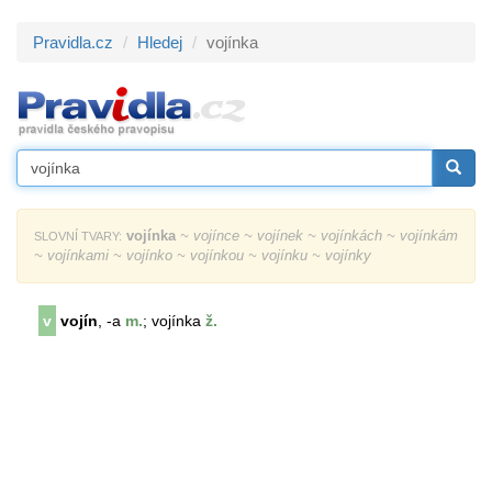
Pravidla.cz
Hledej
vojínka
vojínka
~ vojínce ~ vojínek ~ vojínkách ~ vojínkám
SLOVNÍ TVARY:
~ vojínkami ~ vojínko ~ vojínkou ~ vojínku ~ vojínky
v
vojín
, -a
m.
;
vojín
ka
ž.