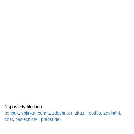
Naposledy hledáno:
ponouk
,
vojínka
,
echna
,
zdechnout
,
zkazit
,
poďés
,
zdvihání
,
char
,
následnictví
,
předsudek