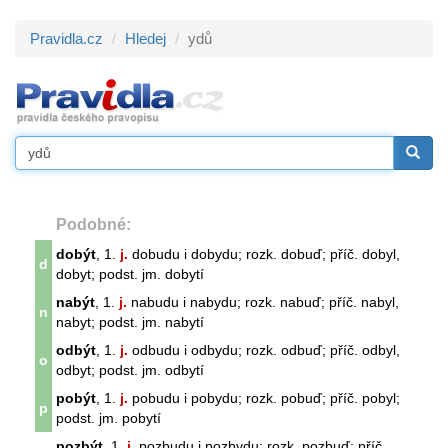
Pravidla.cz
Hledej
ydů
Podobné:
dobýt
, 1.
j.
dobudu i dobydu; rozk. dobuď; příč. dobyl,
d
dobyt; podst. jm. dobytí
nabýt
, 1.
j.
nabudu i nabydu; rozk. nabuď; příč. nabyl,
n
nabyt; podst. jm. nabytí
odbýt
, 1.
j.
odbudu i odbydu; rozk. odbuď; příč. odbyl,
o
odbyt; podst. jm. odbytí
pobýt
, 1.
j.
pobudu i pobydu; rozk. pobuď; příč. pobyl;
p
podst. jm. pobytí
pozbýt
, 1.
j.
pozbudu i pozbydu; rozk. pozbuď; příč.