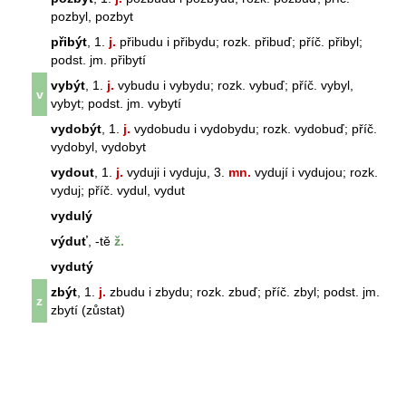
pozbyl, pozbyt
přibýt
, 1.
j.
přibudu i přibydu; rozk. přibuď; příč. přibyl;
podst. jm. přibytí
vybýt
, 1.
j.
vybudu i vybydu; rozk. vybuď; příč. vybyl,
v
vybyt; podst. jm. vybytí
vydobýt
, 1.
j.
vydobudu i vydobydu; rozk. vydobuď; příč.
vydobyl, vydobyt
vydout
, 1.
j.
vyduji i vyduju, 3.
mn.
vydují i vydujou; rozk.
vyduj; příč. vydul, vydut
vydulý
výduť
, -tě
ž.
vydutý
zbýt
, 1.
j.
zbudu i zbydu; rozk. zbuď; příč. zbyl; podst. jm.
z
zbytí (zůstat)