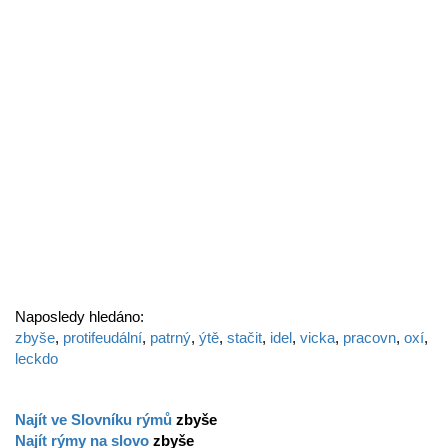
Naposledy hledáno:
zbyše
,
protifeudální
,
patrný
,
ýtě
,
stačit
,
idel
,
vicka
,
pracovn
,
oxí
,
leckdo
Najít ve Slovníku rýmů
zbyše
Najít rýmy na slovo
zbyše