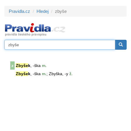
Pravidla.cz
Hledej
zbyše
z
Zbyše
k
, -ška
m.
Zbyše
k
, -ška
m.
; Zbyška, -y
ž.