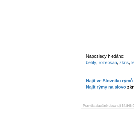
Naposledy hledáno:
běhlý
,
rozepsán
,
zkriš
,
l
Najít ve Slovníku rýmů
Najít rýmy na slovo
zkr
Pravidla aktuálně obsahují
34.846
č