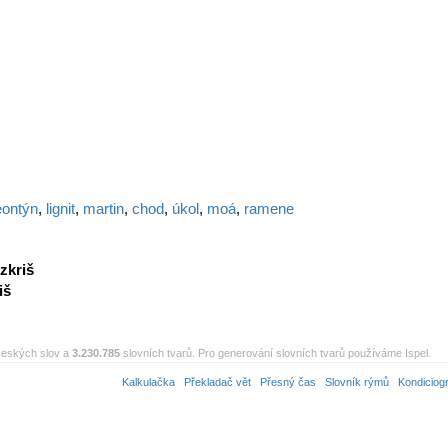
eontýn
,
lignit
,
martin
,
chod
,
úkol
,
moá
,
ramene
zkriš
iš
eských slov a
3.230.785
slovních tvarů. Pro generování slovních tvarů používáme Ispel.
Kalkulačka
Překladač vět
Přesný čas
Slovník rýmů
Kondiciog