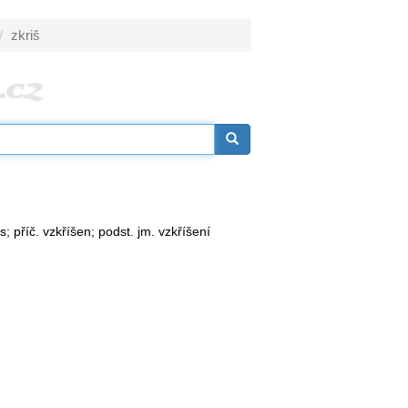
zkriš
is; příč. vzkříšen; podst. jm. vzkříšení