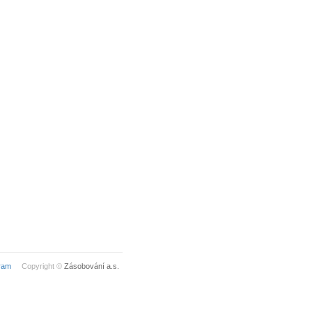
ram
Copyright ©
Zásobování a.s.