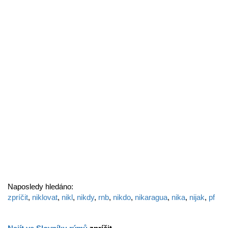
Naposledy hledáno:
zpríčit
,
niklovat
,
nikl
,
nikdy
,
rnb
,
nikdo
,
nikaragua
,
nika
,
nijak
,
pf