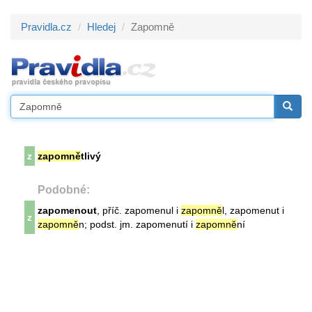
Pravidla.cz
Hledej
Zapomně
z
zapomně
tlivý
Podobné:
zapomenout
, příč. zapomenul i
zapomně
l, zapomenut i
z
zapomně
n; podst. jm. zapomenutí i
zapomně
ní