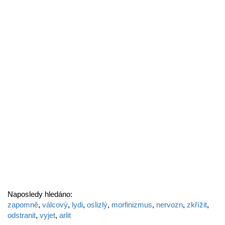
Naposledy hledáno:
zapomně
,
válcový
,
lydi
,
oslizlý
,
morfinizmus
,
nervozn
,
zkřížit
,
odstranit
,
vyjet
,
arlit