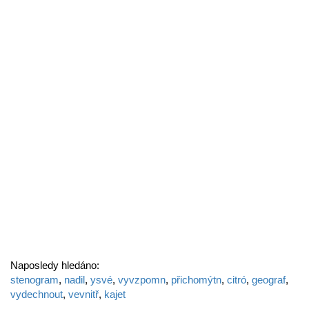
Naposledy hledáno:
stenogram
,
nadil
,
ysvé
,
vyvzpomn
,
přichomýtn
,
citró
,
geograf
,
vydechnout
,
vevnitř
,
kajet