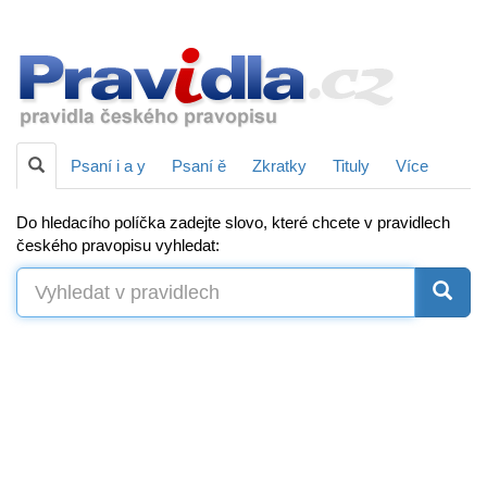
Psaní i a y
Psaní ě
Zkratky
Tituly
Více
Do hledacího políčka zadejte slovo, které chcete v pravidlech
českého pravopisu vyhledat: