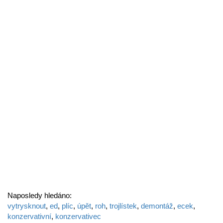
Naposledy hledáno:
vytrysknout
,
ed
,
plíc
,
úpět
,
roh
,
trojlístek
,
demontáž
,
ecek
,
konzervativní
,
konzervativec