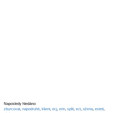
Naposledy hledáno:
zburcovat
,
napodruhé
,
klient
,
ecj
,
erin
,
split
,
ect
,
ožena
,
esteti
,