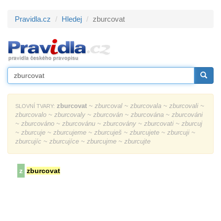
Pravidla.cz
Hledej
zburcovat
zburcovat
~ zburcoval ~ zburcovala ~ zburcovali ~
SLOVNÍ TVARY:
zburcovalo ~ zburcovaly ~ zburcován ~ zburcována ~ zburcováni
~ zburcováno ~ zburcovánu ~ zburcovány ~ zburcovati ~ zburcuj
~ zburcuje ~ zburcujeme ~ zburcuješ ~ zburcujete ~ zburcuji ~
zburcujíc ~ zburcujíce ~ zburcujme ~ zburcujte
z
zburcovat