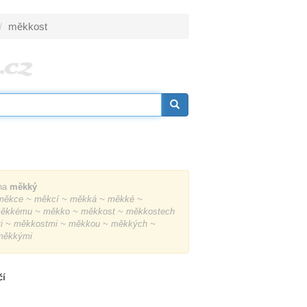
měkkost
na
měkký
ěkce ~ měkcí ~ měkká ~ měkké ~
ěkkému ~ měkko ~ měkkost ~ měkkostech
i ~ měkkostmi ~ měkkou ~ měkkých ~
měkkými
čí