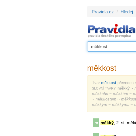
Pravidla.cz
Hledej
měkkost
Tvar
měkkost
převeden 
měkký
~ m
SLOVNÍ TVARY:
měkkého ~ měkkém ~ m
~ měkkostem ~ měkkost
měkkým ~ měkkýma ~ 
m
měkký
, 2. st. měk