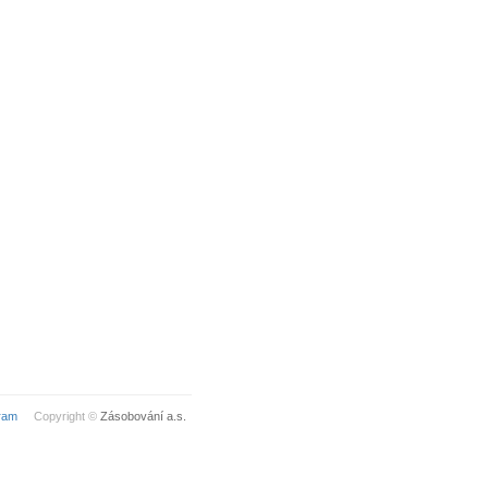
ram
Copyright ©
Zásobování a.s.