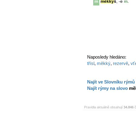
m
měkký
š
, -e
m.
Naposledy hledáno:
třísl
,
měkký
,
rezervě
,
vť
Najít ve Slovníku rýmů
Najít rýmy na slovo
mě
Pravidla aktuálně obsahují
34.846
č