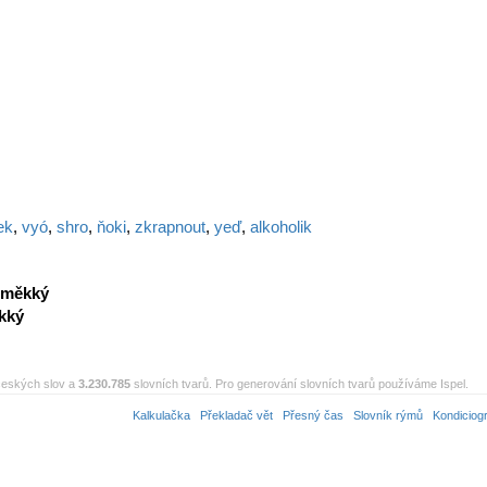
ek
,
vyó
,
shro
,
ňoki
,
zkrapnout
,
yeď
,
alkoholik
měkký
kký
eských slov a
3.230.785
slovních tvarů. Pro generování slovních tvarů používáme Ispel.
Kalkulačka
Překladač vět
Přesný čas
Slovník rýmů
Kondiciog