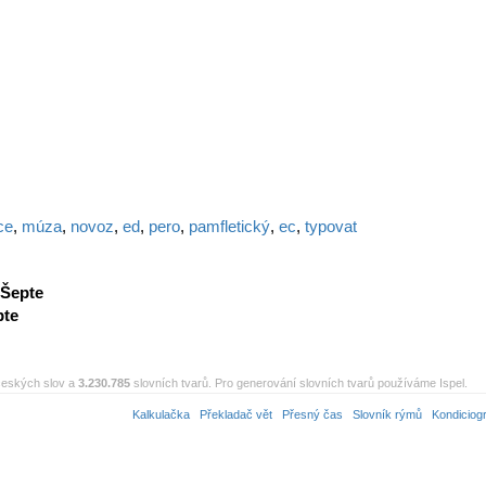
ce
,
múza
,
novoz
,
ed
,
pero
,
pamfletický
,
ec
,
typovat
Šepte
pte
eských slov a
3.230.785
slovních tvarů. Pro generování slovních tvarů používáme Ispel.
Kalkulačka
Překladač vět
Přesný čas
Slovník rýmů
Kondiciog