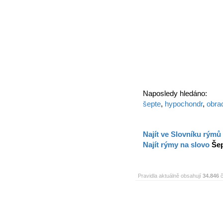
Naposledy hledáno:
šepte
,
hypochondr
,
obra
Najít ve Slovníku rýmů
Najít rýmy na slovo
Še
Pravidla aktuálně obsahují
34.846
č