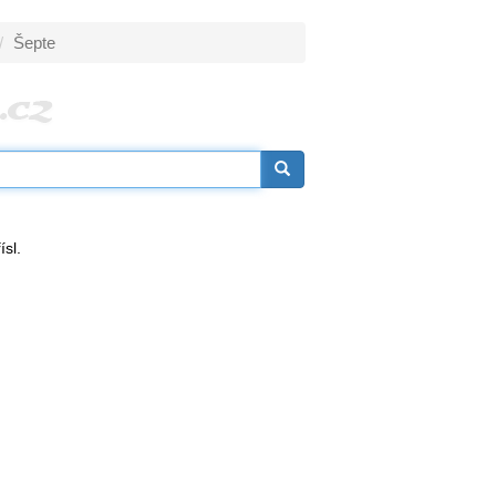
Šepte
ísl.