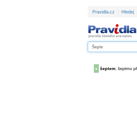
Pravidla.cz
Hledej
s
šeptem
; šeptmo př