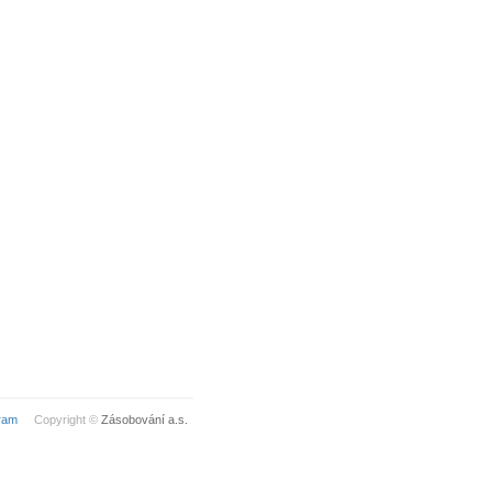
ram
Copyright ©
Zásobování a.s.