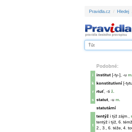
Pravidla.cz
Hledej
Podobné:
i
institut
[-ty-], -u
m
k
konstitutivní
[-tytu
r
rtuť
, -ti
ž.
s
statut
, -u
m.
statutární
tentýž
i týž zájm.,
tentýž
i týž, 6. témž
t
2., 3., 6. téže, 4. t