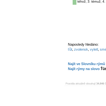
téhož, 3. témuž, 4. 
Naposledy hledáno:
ťůt
,
zvolensk
,
vyletl
,
sm
Najít ve Slovníku rýmů
Najít rýmy na slovo
Ťůt
Pravidla aktuálně obsahují
34.846
č