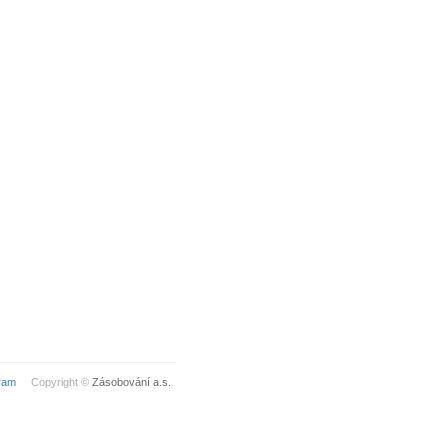
ram
Copyright ©
Zásobování a.s.