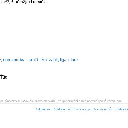
totéž, 6. témž(e) i tomtéž,
é
,
dorozumívat
,
smět
,
erb
,
zaplí
,
ligan
,
lore
Ťůt
eských slov a
3.230.785
slovních tvarů. Pro generování slovních tvarů používáme Ispel.
Kalkulačka
Překladač vět
Přesný čas
Slovník rýmů
Kondiciog