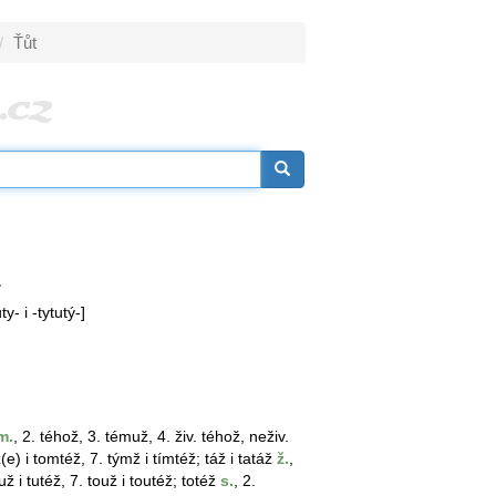
Ťůt
.
ty- i -tytutý-]
m.
, 2. téhož, 3. témuž, 4. živ. téhož, neživ.
(e) i tomtéž, 7. týmž i tímtéž; táž i tatáž
ž.
,
ouž i tutéž, 7. touž i toutéž; totéž
s.
, 2.