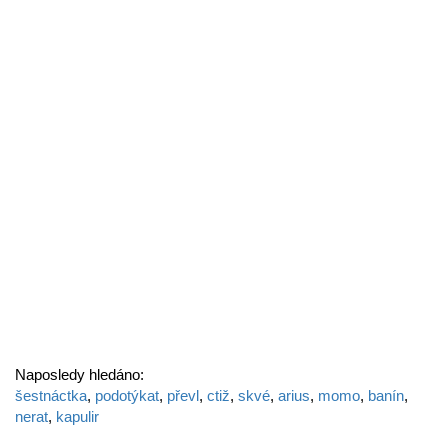
Naposledy hledáno:
šestnáctka
,
podotýkat
,
převl
,
ctiž
,
skvé
,
arius
,
momo
,
banín
,
nerat
,
kapulir