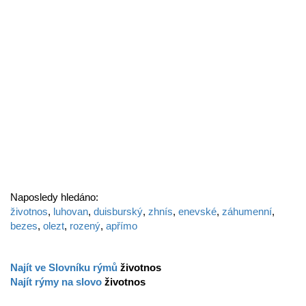
Naposledy hledáno:
životnos
,
luhovan
,
duisburský
,
zhnís
,
enevské
,
záhumenní
,
bezes
,
olezt
,
rozený
,
apřímo
Najít ve Slovníku rýmů
životnos
Najít rýmy na slovo
životnos