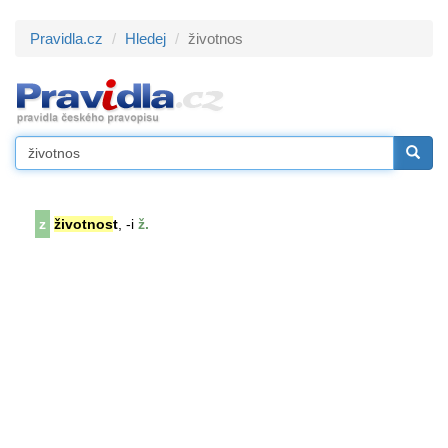
Pravidla.cz
Hledej
životnos
z
životnos
t
, -i
ž.