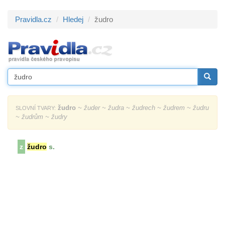
Pravidla.cz
Hledej
žudro
žudro
~ žuder ~ žudra ~ žudrech ~ žudrem ~ žudru
SLOVNÍ TVARY:
~ žudrům ~ žudry
z
žudro
s.