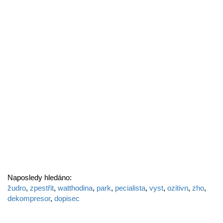
Naposledy hledáno:
žudro
,
zpestřit
,
watthodina
,
park
,
pecialista
,
vyst
,
ozitivn
,
zho
,
dekompresor
,
dopisec