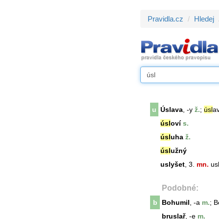
Pravidla.cz
Hledej
u
Úslava
, -y
ž.
;
úsl
a
úsl
oví
s.
úsl
uha
ž.
úsl
užný
uslyšet
, 3.
mn.
usl
Podobné:
b
Bohumil
, -a
m.
; B
bruslař
, -e
m.