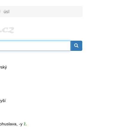
úsl
vský
yší
ohuslava, -y
ž.