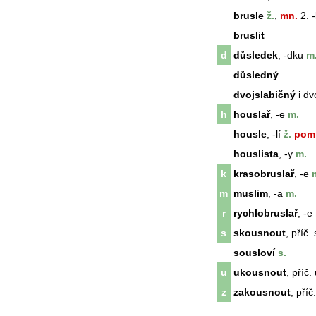
brusle
ž.
,
mn.
2. -
bruslit
d
důsledek
, -dku
m
důsledný
dvojslabičný
i dv
h
houslař
, -e
m.
housle
, -lí
ž.
pom
houslista
, -y
m.
k
krasobruslař
, -e
m
m
muslim
, -a
m.
r
rychlobruslař
, -e
s
skousnout
, příč.
sousloví
s.
u
ukousnout
, příč.
z
zakousnout
, pří