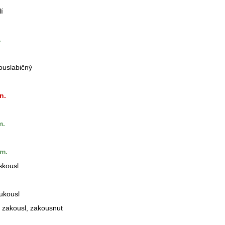
lí
.
ouslabičný
n.
.
m.
 skousl
 ukousl
č. zakousl, zakousnut