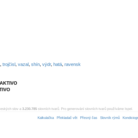
,
trojčisl
,
vazal
,
shín
,
výdr
,
hatá
,
ravensk
AKTIVO
TIVO
eských slov a
3.230.785
slovních tvarů. Pro generování slovních tvarů používáme Ispel.
Kalkulačka
Překladač vět
Přesný čas
Slovník rýmů
Kondiciog