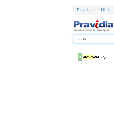
Pravidla.cz
Hledej
a
aktivo
vat
[-ty-]