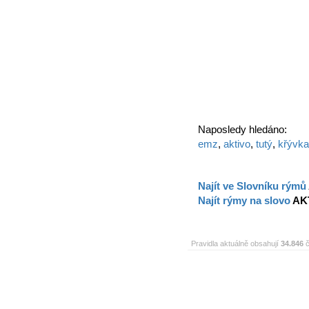
Naposledy hledáno:
emz
,
aktivo
,
tutý
,
křývka
Najít ve Slovníku rýmů
Najít rýmy na slovo
AK
Pravidla aktuálně obsahují
34.846
č