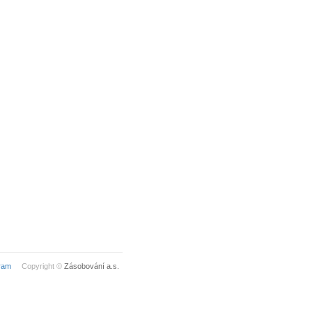
ram
Copyright ©
Zásobování a.s.