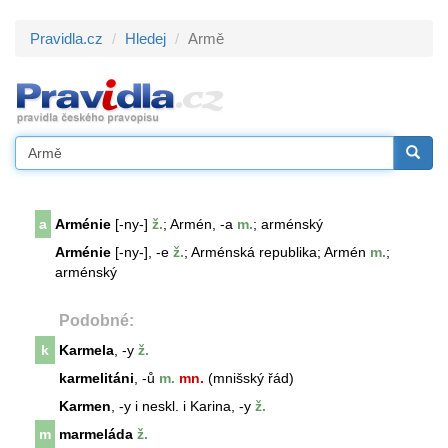
Pravidla.cz
Hledej
Armě
a
Arménie
[-ny-]
ž.
; Armén, -a
m.
; arménský
Arménie
[-ny-], -e
ž.
; Arménská republika; Armén
m.
;
arménský
Podobné:
k
Karmela
, -y
ž.
karmelitáni
, -ů
m.
mn.
(mnišský řád)
Karmen
, -y i neskl. i Karina, -y
ž.
m
marmeláda
ž.