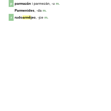
p
parmazán
i parmezán, -u
m.
Parmenides
, -da
m.
r
rudo
armě
jec
, -jce
m.