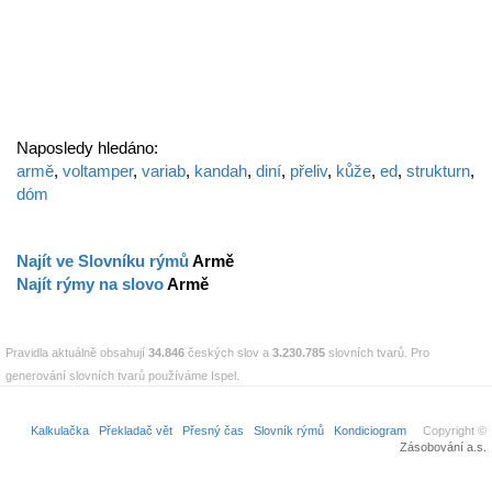
Naposledy hledáno:
armě
,
voltamper
,
variab
,
kandah
,
diní
,
přeliv
,
kůže
,
ed
,
strukturn
,
dóm
Najít ve Slovníku rýmů
Armě
Najít rýmy na slovo
Armě
Pravidla aktuálně obsahují
34.846
českých slov a
3.230.785
slovních tvarů. Pro
generování slovních tvarů používáme Ispel.
Kalkulačka
Překladač vět
Přesný čas
Slovník rýmů
Kondiciogram
Copyright ©
Zásobování a.s.