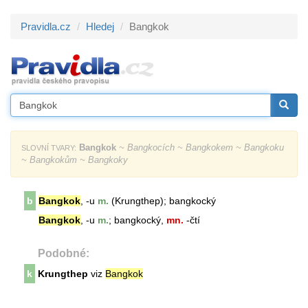
Pravidla.cz
Hledej
Bangkok
Bangkok
~ Bangkocích ~ Bangkokem ~ Bangkoku
SLOVNÍ TVARY:
~ Bangkokům ~ Bangkoky
b
Bangkok
, -u
m.
(Krungthep); bangkocký
Bangkok
, -u
m.
; bangkocký,
mn.
-čtí
Podobné:
k
Krungthep
viz
Bangkok