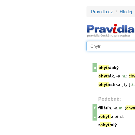
Pravidla.cz
Hledej
c
chytr
ácký
chytr
ák
, -a
m.
;
chy
chytr
istika
[-ty-]
ž.
Podobné:
f
filištín
, -a
m.
(
chyt
z
z
chytr
a
přísl.
z
chytr
alý