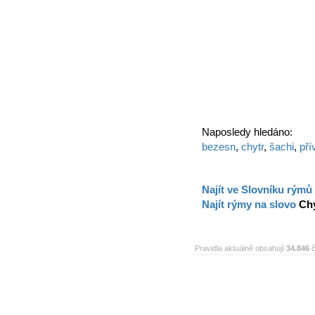
Naposledy hledáno:
bezesn
,
chytr
,
šachi
,
pří
Najít ve Slovníku rýmů
Najít rýmy na slovo
Ch
Pravidla aktuálně obsahují
34.846
č