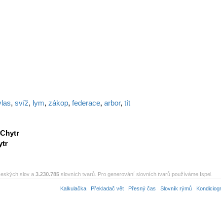
vlas
,
svíž
,
lym
,
zákop
,
federace
,
arbor
,
tít
Chytr
ytr
eských slov a
3.230.785
slovních tvarů. Pro generování slovních tvarů používáme Ispel.
Kalkulačka
Překladač vět
Přesný čas
Slovník rýmů
Kondiciog