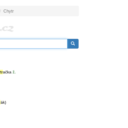
Chytr
tr
ačka
ž.
r
ák)