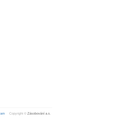
ram
Copyright ©
Zásobování a.s.