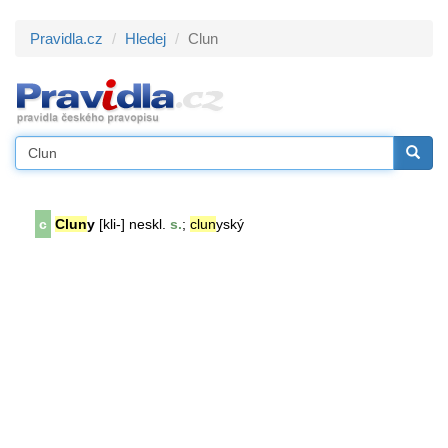
Pravidla.cz
Hledej
Clun
c
Clun
y
[kli-] neskl.
s.
;
clun
yský