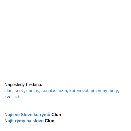
Naposledy hledáno:
clun
,
snež
,
curtius
,
souhlas
,
uzín
,
kořenovat
,
příjemný
,
brzy
,
zvel
,
izí
Najít ve Slovníku rýmů
Clun
Najít rýmy na slovo
Clun