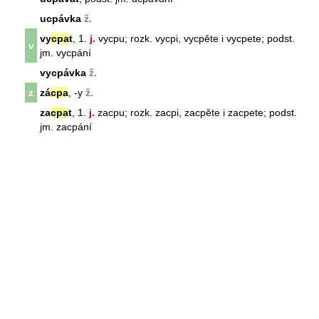
ucpávka
ž.
vy
cpa
t
, 1.
j.
vycpu; rozk. vycpi, vycpěte i vycpete; podst.
v
jm. vycpání
vycpávka
ž.
z
zá
cpa
, -y
ž.
za
cpa
t
, 1.
j.
zacpu; rozk. zacpi, zacpěte i zacpete; podst.
jm. zacpání