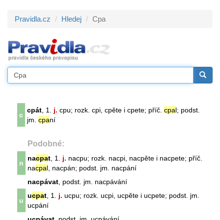
Pravidla.cz
Hledej
Cpa
cpát
, 1.
j.
cpu; rozk. cpi, cpěte i cpete; příč.
cpa
l; podst.
c
jm.
cpa
ní
Podobné:
na
cpa
t
, 1.
j.
nacpu; rozk. nacpi, nacpěte i nacpete; příč.
n
na
cpa
l, nacpán; podst. jm. nacpání
nacpávat
, podst. jm. nacpávání
u
cpa
t
, 1.
j.
ucpu; rozk. ucpi, ucpěte i ucpete; podst. jm.
u
ucpání
ucpávat
, podst. jm. ucpávání