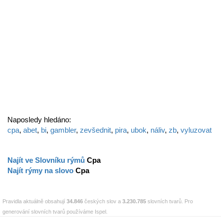
Naposledy hledáno:
cpa
,
abet
,
bi
,
gambler
,
zevšednit
,
pira
,
ubok
,
náliv
,
zb
,
vyluzovat
Najít ve Slovníku rýmů
Cpa
Najít rýmy na slovo
Cpa
Pravidla aktuálně obsahují
34.846
českých slov a
3.230.785
slovních tvarů. Pro
generování slovních tvarů používáme Ispel.