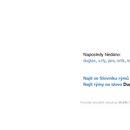
Naposledy hledáno:
duglas
,
vzly
,
jáni
,
orlík
,
t
Najít ve Slovníku rýmů
Najít rýmy na slovo
Du
Pravidla aktuálně obsahují
34.846
č