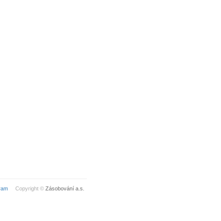
ram
Copyright ©
Zásobování a.s.