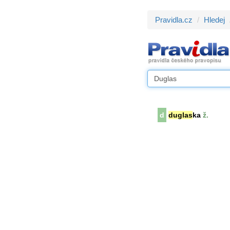
Pravidla.cz
Hledej
d
duglas
ka
ž.