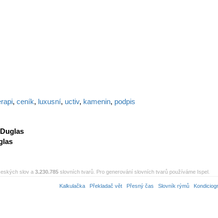
erapi
,
ceník
,
luxusní
,
uctiv
,
kamenin
,
podpis
Duglas
glas
eských slov a
3.230.785
slovních tvarů. Pro generování slovních tvarů používáme Ispel.
Kalkulačka
Překladač vět
Přesný čas
Slovník rýmů
Kondiciog