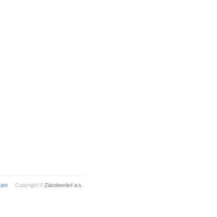
ram
Copyright ©
Zásobování a.s.