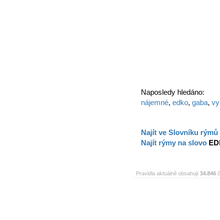
Naposledy hledáno:
nájemné
,
edko
,
gaba
,
vy
Najít ve Slovníku rýmů
Najít rýmy na slovo
ED
Pravidla aktuálně obsahují
34.846
č