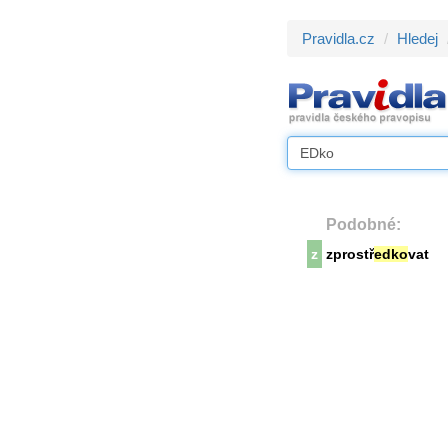
Pravidla.cz
Hledej
Podobné:
z
zprostř
edko
vat