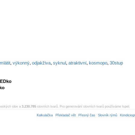
mlátit
,
výkonný
,
odjakživa
,
syknul
,
atraktivní
,
kosmopo
,
30stup
EDko
ko
eských slov a
3.230.785
slovních tvarů. Pro generování slovních tvarů používáme Ispel.
Kalkulačka
Překladač vět
Přesný čas
Slovník rýmů
Kondiciog