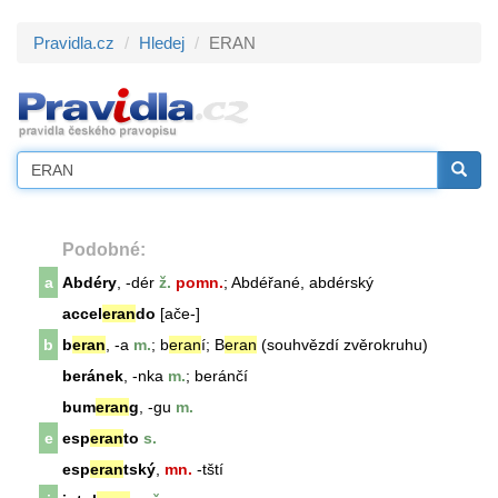
Pravidla.cz
Hledej
ERAN
Podobné:
a
Abdéry
, -dér
ž.
pomn.
; Abdéřané, abdérský
accel
eran
do
[ače-]
b
b
eran
, -a
m.
;
b
eran
í; B
eran
(souhvězdí zvěrokruhu)
beránek
, -nka
m.
; beránčí
bum
eran
g
, -gu
m.
e
esp
eran
to
s.
esp
eran
tský
,
mn.
-tští