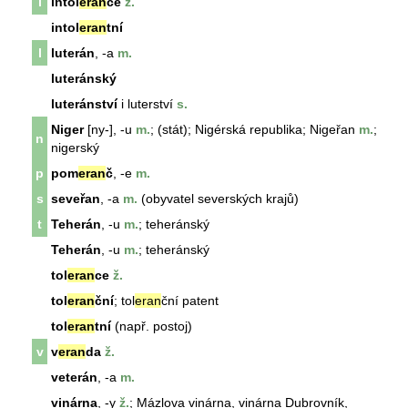
i
intol
eran
ce
ž.
intol
eran
tní
l
luterán
, -a
m.
luteránský
luteránství
i luterství
s.
Niger
[ny-], -u
m.
; (stát); Nigérská republika; Nigeřan
m.
;
n
nigerský
p
pom
eran
č
, -e
m.
s
seveřan
, -a
m.
(obyvatel severských krajů)
t
Teherán
, -u
m.
; teheránský
Teherán
, -u
m.
; teheránský
tol
eran
ce
ž.
tol
eran
ční
;
tol
eran
ční
patent
tol
eran
tní
(např. postoj)
v
v
eran
da
ž.
veterán
, -a
m.
vinárna
, -y
ž.
; Mázlova
vinárna
,
vinárna
Dubrovník,