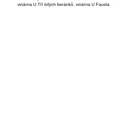
vinárna
U Tří bílých beránků,
vinárna
U Fausta