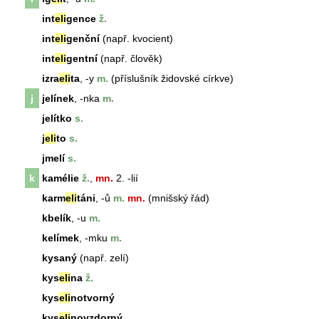
int
eli
gence
ž.
int
eli
genční
(např. kvocient)
int
eli
gentní
(např. člověk)
izra
eli
ta
, -y
m.
(příslušník židovské církve)
j
jelínek
, -nka
m.
jelítko
s.
j
eli
to
s.
jmelí
s.
k
kamélie
ž.
,
mn.
2. -lií
karm
eli
táni
, -ů
m.
mn.
(mnišský řád)
kbelík
, -u
m.
kelímek
, -mku
m.
kysaný
(např. zelí)
kys
eli
na
ž.
kys
eli
notvorný
kys
eli
novzdorný