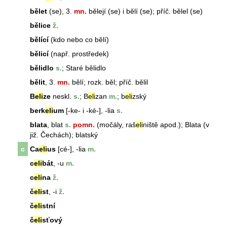
bělet
(se), 3.
mn.
bělejí (se) i bělí (se); příč. bělel (se)
bělice
ž.
bělící
(kdo nebo co bělí)
bělicí
(např. prostředek)
bělidlo
s.
; Staré
bělidlo
bělit
, 3.
mn.
bělí; rozk. běl; příč. bělil
B
eli
ze
neskl.
s.
; B
eli
zan
m.
; b
eli
zský
berk
eli
um
[-ke- i -ké-], -lia
s.
blata
, blat
s.
pomn.
(močály, raš
eli
niště apod.); Blata (v
již. Čechách); blatský
c
Ca
eli
us
[cé-], -lia
m.
c
eli
bát
, -u
m.
c
eli
na
ž.
č
eli
st
, -i
ž.
č
eli
stní
č
eli
sťový