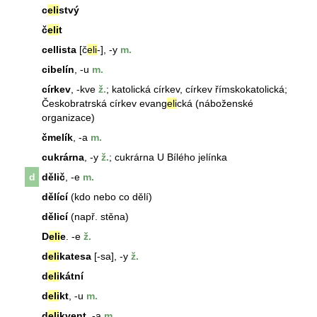
c
eli
stvý
č
eli
t
cellista
[č
eli
-], -y
m.
cibelín
, -u
m.
církev
, -kve
ž.
; katolická
církev
,
církev
římskokatolická;
Českobratrská
církev
evang
eli
cká (náboženské
organizace)
čmelík
, -a
m.
cukrárna
, -y
ž.
;
cukrárna
U Bílého jelínka
d
dělič
, -e
m.
dělící
(kdo nebo co dělí)
dělicí
(např. stěna)
D
eli
e
. -e
ž.
d
eli
katesa
[-sa], -y
ž.
d
eli
kátní
d
eli
kt
, -u
m.
d
eli
kvent
, -a
m.