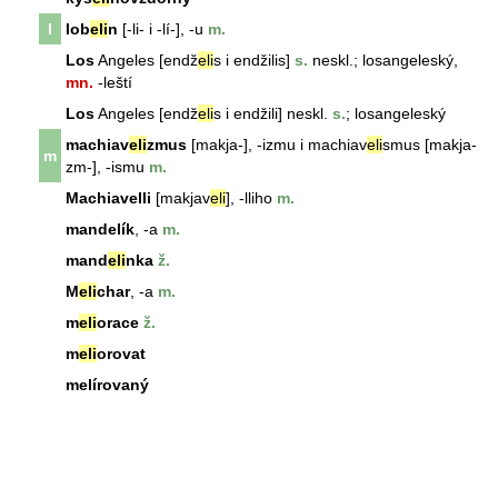
l
lob
eli
n
[-li- i -lí-], -u
m.
Los
Angeles [endž
eli
s i endžilis]
s.
neskl.; losangeleský,
mn.
-leští
Los
Angeles [endž
eli
s i endžili] neskl.
s.
; losangeleský
machiav
eli
zmus
[makja-], -izmu i machiav
eli
smus [makja-
m
zm-], -ismu
m.
Machiavelli
[makjav
eli
], -lliho
m.
mandelík
, -a
m.
mand
eli
nka
ž.
M
eli
char
, -a
m.
m
eli
orace
ž.
m
eli
orovat
melírovaný