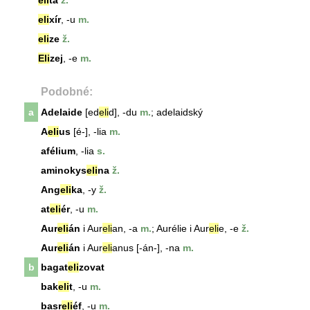
eli
ta
ž.
eli
xír
, -u
m.
eli
ze
ž.
Eli
zej
, -e
m.
Podobné:
a
Adelaide
[ed
eli
d], -du
m.
; adelaidský
A
eli
us
[é-], -lia
m.
afélium
, -lia
s.
aminokys
eli
na
ž.
Ang
eli
ka
, -y
ž.
at
eli
ér
, -u
m.
Aur
eli
án
i Aur
eli
an, -a
m.
; Aurélie i Aur
eli
e, -e
ž.
Aur
eli
án
i Aur
eli
anus [-án-], -na
m.
b
bagat
eli
zovat
bak
eli
t
, -u
m.
basr
eli
éf
, -u
m.