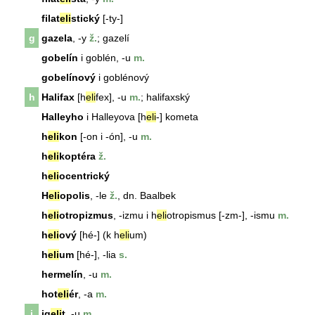
filat
eli
stický
[-ty-]
g
gazela
, -y
ž.
; gazelí
gobelín
i goblén, -u
m.
gobelínový
i goblénový
h
Halifax
[h
eli
fex], -u
m.
; halifaxský
Halleyho
i Halleyova [h
eli
-] kometa
h
eli
kon
[-on i -ón], -u
m.
h
eli
koptéra
ž.
h
eli
ocentrický
H
eli
opolis
, -le
ž.
, dn. Baalbek
h
eli
otropizmus
, -izmu i h
eli
otropismus [-zm-], -ismu
m.
h
eli
ový
[hé-] (k h
eli
um)
h
eli
um
[hé-], -lia
s.
hermelín
, -u
m.
hot
eli
ér
, -a
m.
i
ig
eli
t
, -u
m.