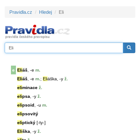
Pravidla.cz
Hledej
Eli
e
Eli
áš
, -e
m.
Eli
áš
, -e
m.
;
Eli
áš
ka, -y
ž.
eli
minace
ž.
eli
psa
, -y
ž.
eli
psoid
, -u
m.
eli
psovitý
eli
ptický
[-ty-]
Eli
ška
, -y
ž.