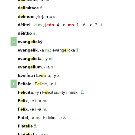
d
eli
mitace
ž.
d
eli
rium
[-lí-], -ria
s.
dělitel
, -e
m.
,
jedn.
4. -e,
mn.
1. -é i -e, 7. -i
dělítko
s.
e
evang
eli
cký
evangelík
, -a
m.
; evang
eli
čka
ž.
evang
eli
sta
, -y
m.
evang
eli
um
, -lia
s.
Evelína
i Ev
eli
na, -y
ž.
f
Felície
i F
eli
cie, -e
ž.
F
eli
cita
, -y i
F
eli
cita
s, -ty i neskl.
ž.
F
eli
x
, -e i -a
m.
F
eli
x
, -e i -a
m.
Fidel
, -a
m.
;
Fidel
ie, -e
ž.
filat
eli
e
ž.
filat
eli
sta
, -y
m.