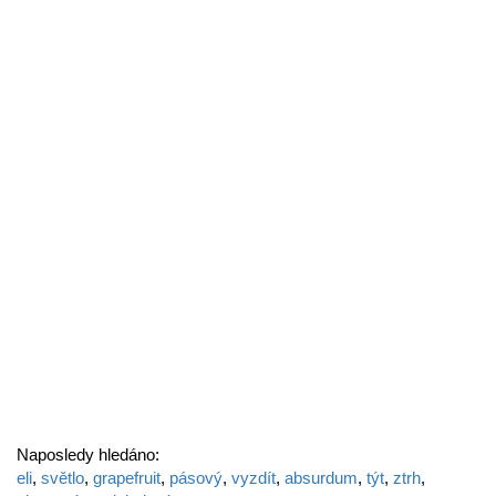
Naposledy hledáno:
eli
,
světlo
,
grapefruit
,
pásový
,
vyzdít
,
absurdum
,
týt
,
ztrh
,