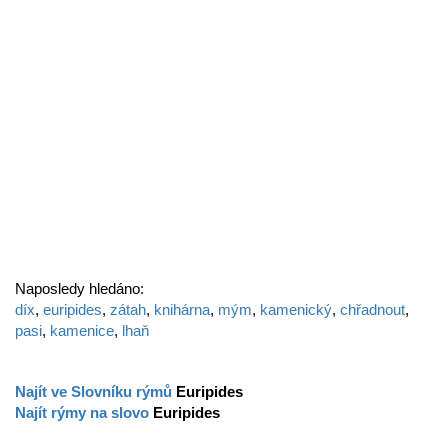
Naposledy hledáno:
díx
,
euripides
,
zátah
,
knihárna
,
mým
,
kamenický
,
chřadnout
,
pasi
,
kamenice
,
lhaň
Najít ve Slovníku rýmů
Euripides
Najít rýmy na slovo
Euripides