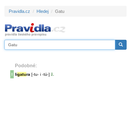
Pravidla.cz
Hledej
Gatu
Podobné:
l
li
gatu
ra
[-tu- i -tú-]
ž.