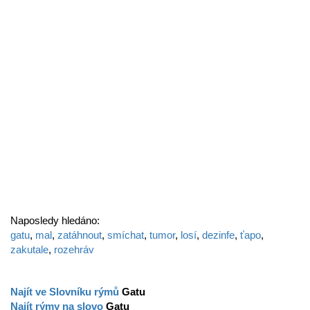
Naposledy hledáno:
gatu
,
mal
,
zatáhnout
,
smíchat
,
tumor
,
losí
,
dezinfe
,
ťapo
,
zakutale
,
rozehráv
Najít ve Slovníku rýmů
Gatu
Najít rýmy na slovo
Gatu