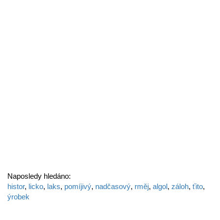
Naposledy hledáno:
histor
,
licko
,
laks
,
pomíjivý
,
nadčasový
,
rměj
,
algol
,
záloh
,
ťito
,
ýrobek