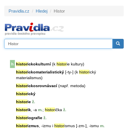
Pravidla.cz
Hledej
Histor
h
histor
ickokulturní
(k
histor
ie kultury)
histor
ickomaterialistický
[-ty-] (k
histor
ický
materialismus)
histor
ickosrovnávací
(např. metoda)
histor
ický
histor
ie
ž.
histor
ik
, -a
m.
;
histor
ička
ž.
histor
iografie
ž.
histor
izmus
, -izmu i
histor
ismus [-zm-], -ismu
m.