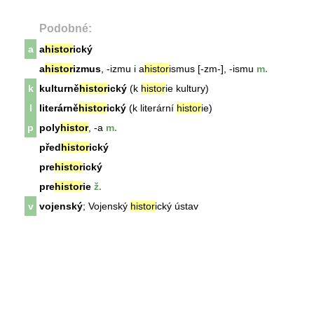
Podobné:
a
a
histor
ický
a
histor
izmus
, -izmu i a
histor
ismus [-zm-], -ismu
m.
k
kulturně
histor
ický
(k
histor
ie kultury)
l
literárně
histor
ický
(k literární
histor
ie)
p
poly
histor
, -a
m.
před
histor
ický
pre
histor
ický
pre
histor
ie
ž.
v
vojenský
; Vojenský
histor
ický ústav