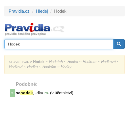
Pravidla.cz
Hledej
Hodek
Hodek
~ Hodcích ~ Hodka ~ Hodkem ~ Hodkové ~
SLOVNÍ TVARY:
Hodkovi ~ Hodku ~ Hodkům ~ Hodky
Podobné:
s
sc
hodek
, -dku
m.
(v účetnictví)