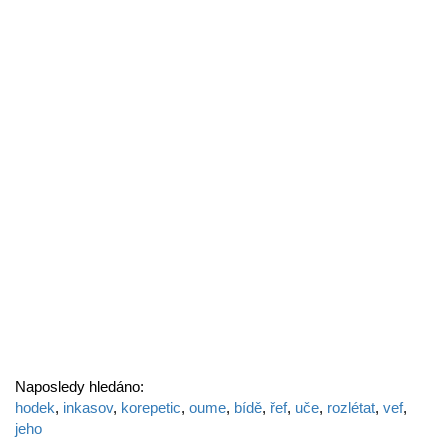
Naposledy hledáno:
hodek
,
inkasov
,
korepetic
,
oume
,
bídě
,
řef
,
uče
,
rozlétat
,
vef
,
jeho