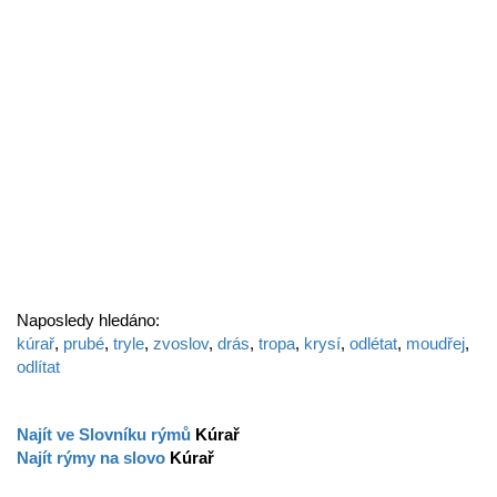
Naposledy hledáno:
kúrař
,
prubé
,
tryle
,
zvoslov
,
drás
,
tropa
,
krysí
,
odlétat
,
moudřej
,
odlítat
Najít ve Slovníku rýmů
Kúrař
Najít rýmy na slovo
Kúrař