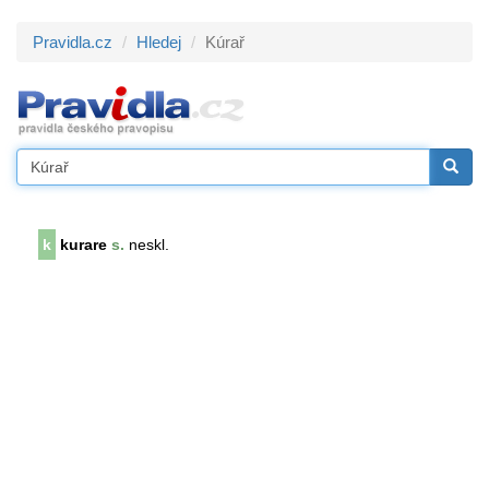
Pravidla.cz
Hledej
Kúrař
k
kurare
s.
neskl.