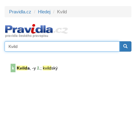
Pravidla.cz
Hledej
Kvild
k
Kvild
a
, -y
ž.
;
kvild
ský