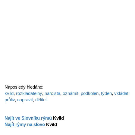
Naposledy hledáno:
kvild
,
rozkladatelný
,
narcista
,
oznámit
,
podkolen
,
týden
,
vkládat
,
průliv
,
napravit
,
dělitel
Najít ve Slovníku rýmů
Kvild
Najít rýmy na slovo
Kvild