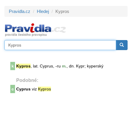
Pravidla.cz
Hledej
Kypros
k
Kypros
, lat. Cyprus, -ru
m.
, dn. Kypr; kyperský
Podobné:
c
Cyprus
viz
Kypros