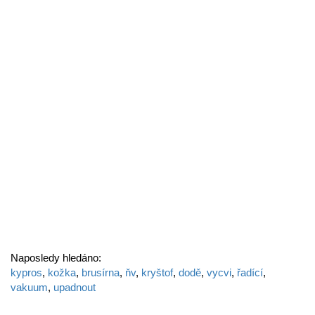
Naposledy hledáno:
kypros
,
kožka
,
brusírna
,
ňv
,
kryštof
,
dodě
,
vycvi
,
řadící
,
vakuum
,
upadnout