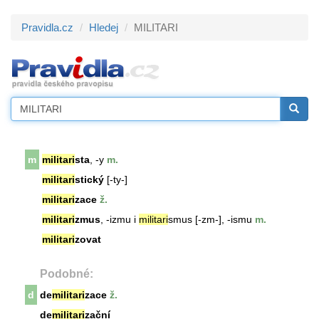
Pravidla.cz
Hledej
MILITARI
m
militari
sta
, -y
m.
militari
stický
[-ty-]
militari
zace
ž.
militari
zmus
, -izmu i
militari
smus [-zm-], -ismu
m.
militari
zovat
Podobné:
d
de
militari
zace
ž.
de
militari
zační