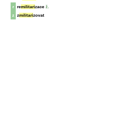
r
re
militari
zace
ž.
z
z
militari
zovat