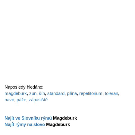
Naposledy hledáno:
magdeburk
,
zun
,
šín
,
standard
,
pilina
,
repetitorium
,
toleran
,
navo
,
páže
,
zápasiště
Najít ve Slovníku rýmů
Magdeburk
Najít rýmy na slovo
Magdeburk