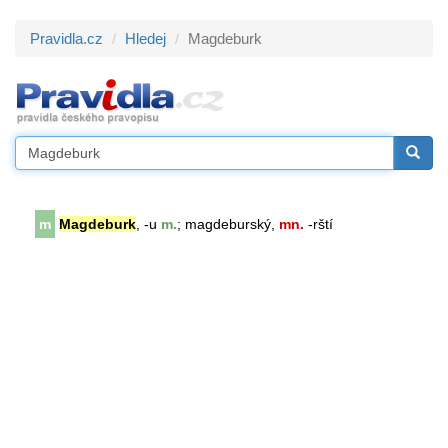
Pravidla.cz
Hledej
Magdeburk
m
Magdeburk
, -u
m.
; magdeburský,
mn.
-rští