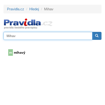
Pravidla.cz
Hledej
Mihav
m
míhavý