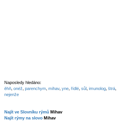
Naposledy hledáno:
ěhň
,
onéž
,
parenchym
,
mihav
,
yne
,
řídlé
,
sůl
,
imunolog
,
štrá
,
nejenže
Najít ve Slovníku rýmů
Mihav
Najít rýmy na slovo
Mihav