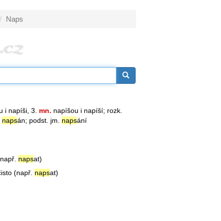
Naps
 i napíši, 3.
mn.
napíšou i napíší; rozk.
,
naps
án; podst. jm.
naps
ání
(např.
naps
at)
isto (např.
naps
at)