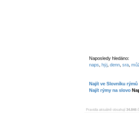
Naposledy hledáno:
naps
,
hýj
,
denn
,
sra
,
mů
Najít ve Slovníku rýmů
Najít rýmy na slovo
Na
Pravidla aktuálně obsahují
34.846
č