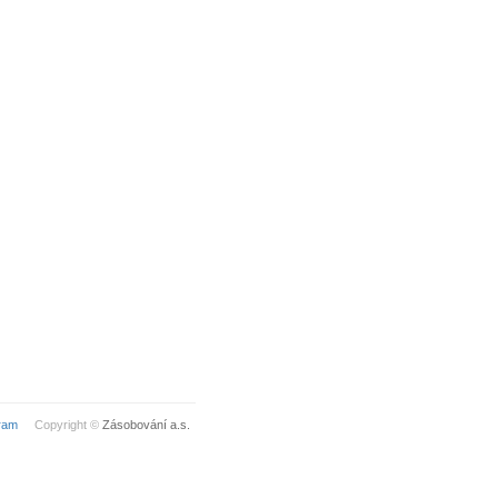
ram
Copyright ©
Zásobování a.s.