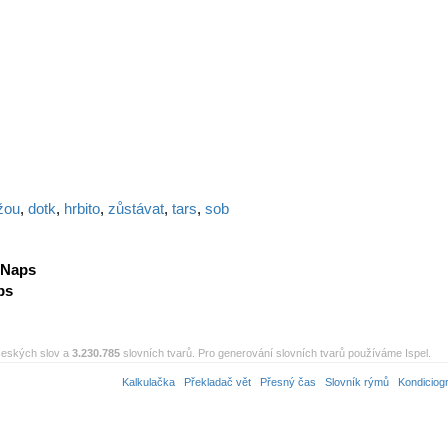
žou
,
dotk
,
hrbito
,
zůstávat
,
tars
,
sob
Naps
ps
eských slov a
3.230.785
slovních tvarů. Pro generování slovních tvarů používáme Ispel.
Kalkulačka
Překladač vět
Přesný čas
Slovník rýmů
Kondiciog