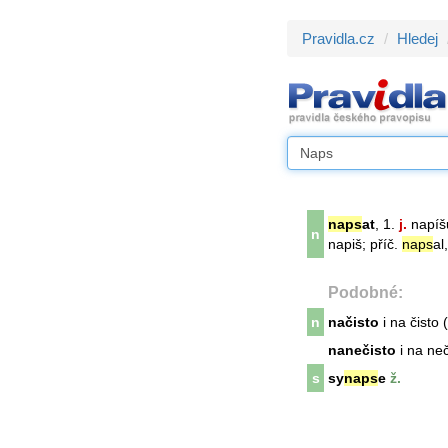
Pravidla.cz
Hledej
naps
at
, 1.
j.
napíšu
n
napiš; příč.
naps
al
Podobné:
n
načisto
i na čisto 
nanečisto
i na neč
s
sy
naps
e
ž.