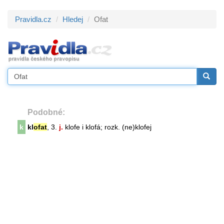
Pravidla.cz
Hledej
Ofat
Podobné:
k
kl
ofat
, 3.
j.
klofe i klofá; rozk. (ne)klofej