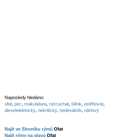
Naposledy hledáno:
ofat
,
pec
,
makulatura
,
rozcuchat
,
šilink
,
ustřihovat
,
dieselelektrický
,
nekritický
,
šedesátník
,
nártový
Najít ve Slovníku rýmů
Ofat
Najít rýmy na slovo
Ofat