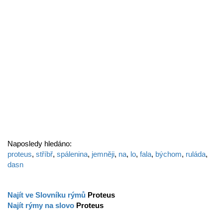
Naposledy hledáno:
proteus
,
stříbř
,
spálenina
,
jemněji
,
na
,
lo
,
fala
,
býchom
,
ruláda
,
dasn
Najít ve Slovníku rýmů
Proteus
Najít rýmy na slovo
Proteus