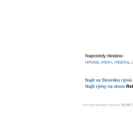
Naposledy hledáno:
rehotat
,
edom
,
rotačka
,
Najít ve Slovníku rýmů
Najít rýmy na slovo
Re
Pravidla aktuálně obsahují
34.846
č