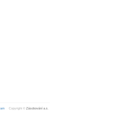
ram
Copyright ©
Zásobování a.s.