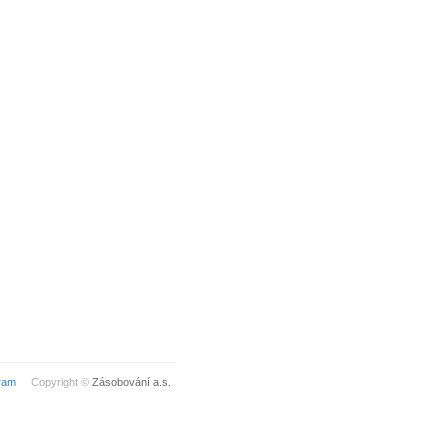
ram
Copyright ©
Zásobování a.s.