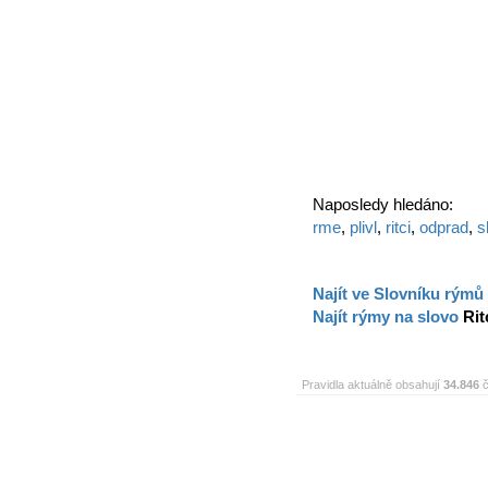
Naposledy hledáno:
rme
,
plivl
,
ritci
,
odprad
,
s
Najít ve Slovníku rýmů
Najít rýmy na slovo
Rit
Pravidla aktuálně obsahují
34.846
č