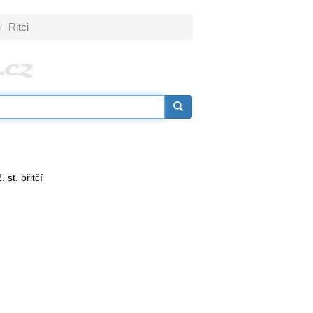
Ritci
. st. břitčí