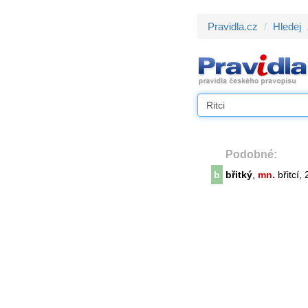
Pravidla.cz
Hledej
Podobné:
b
břitký
,
mn.
břitcí, 2