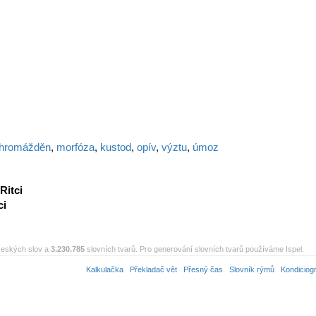
hromážděn
,
morfóza
,
kustod
,
opív
,
výztu
,
úmoz
Ritci
ci
eských slov a
3.230.785
slovních tvarů. Pro generování slovních tvarů používáme Ispel.
Kalkulačka
Překladač vět
Přesný čas
Slovník rýmů
Kondiciog