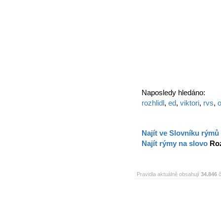
Naposledy hledáno:
rozhlidl
,
ed
,
viktori
,
rvs
,
o
Najít ve Slovníku rýmů
Najít rýmy na slovo
Roz
Pravidla aktuálně obsahují
34.846
č