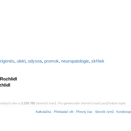
rigenés
,
ulekl
,
odysea
,
promok
,
neuropatologie
,
skřítek
Rozhlidl
hlidl
eských slov a
3.230.785
slovních tvarů. Pro generování slovních tvarů používáme Ispel.
Kalkulačka
Překladač vět
Přesný čas
Slovník rýmů
Kondiciog