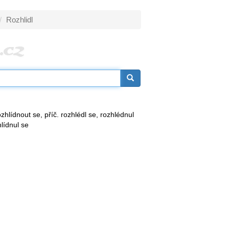
Rozhlidl
ozhlídnout se, příč. rozhlédl se, rozhlédnul
hlídnul se