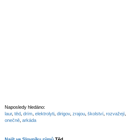
Naposledy hledáno:
laur
,
těd
,
drím
,
elektrolyti
,
dirigov
,
zrajou
,
školství
,
rozvažejí
,
onečně
,
arkáda
Najít ve Slovníku rýmů
Těd