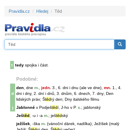
Pravidla.cz
Hledej
Těd
t
tedy
spojka i část.
Podobné:
den
, dne
m.
,
jedn.
3., 6. dni i dnu (ale ve dne),
mn.
1., 4.
d
dni i dny, 2. dní i dnů, 3. dnům, 6. dnech, 7. dny; Den
lidských práv; Š
těd
rý
den
; Dny italského filmu
j
Jablonné
v Podješ
těd
í, J-ho v P.
s.
; jablonský
Ješ
těd
, -u i -a
m.
; ješ
těd
ský
ježíšek
, -ška
m.
(vánoční dárek, nadílka); Ježíšek (malý
Ježíš; Š
těd
rý den, Š
těd
rý večer)