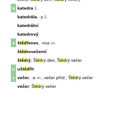
k
katedra
ž.
katedrála
, -y
ž.
katedrální
katedrový
s
š
těd
řenec
, -nce
m.
š
těd
rovečerní
š
těd
rý
; Š
těd
rý den, Š
těd
rý večer
u
uš
těd
řit
v
večer
, -a
m.
;
večer
přísl.; Š
těd
rý
večer
večer
; Š
těd
rý
večer