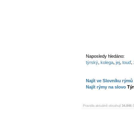
Naposledy hledáno:
týrský
,
kolega
,
jej
,
touď
,
Najít ve Slovníku rýmů
Najít rýmy na slovo
Tý
Pravidla aktuálně obsahují
34.846
č