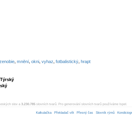
zenobie
,
mnění
,
okni
,
vyhaz
,
fotbalistický
,
hrapt
Týrský
rský
eských slov a
3.230.785
slovních tvarů. Pro generování slovních tvarů používáme Ispel.
Kalkulačka
Překladač vět
Přesný čas
Slovník rýmů
Kondiciog