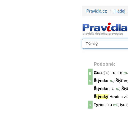
Pravidla.cz
Hledej
Podobné:
g
Graz
[-c], -u i -e
m.
s
Štýrsko
s.
; Štýřan
Štýrsko
, -a
s.
; Štý
Š
týrský
Hradec vi
t
Tyros
, -ru
m.
; tyrs