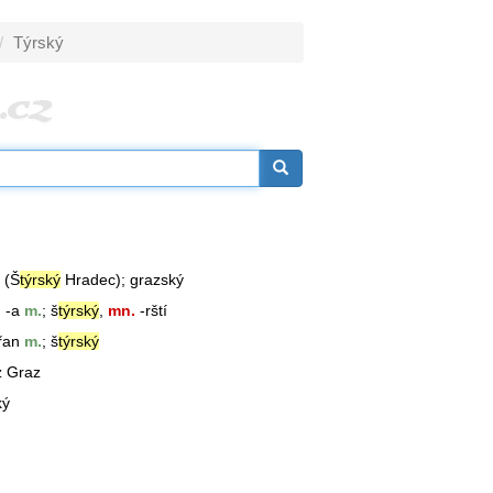
Týrský
(Š
týrský
Hradec); grazský
, -a
m.
; š
týrský
,
mn.
-rští
řan
m.
; š
týrský
z Graz
ký