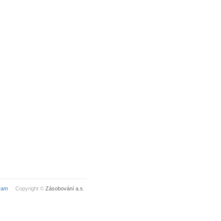
ram
Copyright ©
Zásobování a.s.