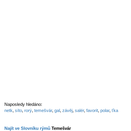
Naposledy hledáno:
netk
,
síto
,
rorý
,
temešvár
,
gal
,
závěj
,
salér
,
favorit
,
polar
,
ťka
Najít ve Slovníku rýmů
Temešvár