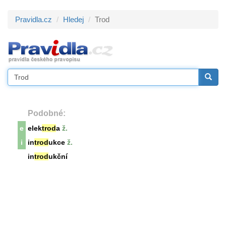
Pravidla.cz
Hledej
Trod
Podobné:
e
elek
trod
a
ž.
i
in
trod
ukce
ž.
in
trod
ukční