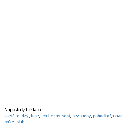
Naposledy hledáno:
jazýčko
,
dzý
,
lune
,
trod
,
oznámení
,
bezpochy
,
pohádkář
,
navz
,
raňte
,
pluh