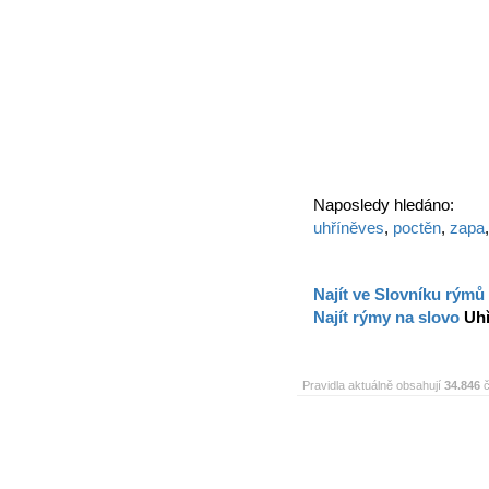
Naposledy hledáno:
uhříněves
,
poctěn
,
zapa
Najít ve Slovníku rýmů
Najít rýmy na slovo
Uh
Pravidla aktuálně obsahují
34.846
č