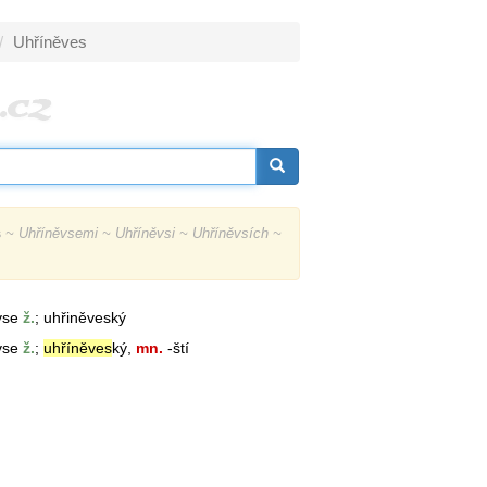
Uhříněves
s
~ Uhříněvsemi ~ Uhříněvsi ~ Uhříněvsích ~
-vse
ž.
; uhřiněveský
-vse
ž.
;
uhříněves
ký,
mn.
-ští