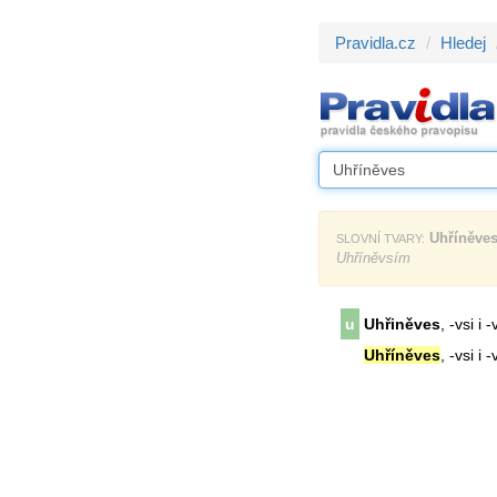
Pravidla.cz
Hledej
Uhříněve
SLOVNÍ TVARY:
Uhříněvsím
u
Uhřiněves
, -vsi i 
Uhříněves
, -vsi i 