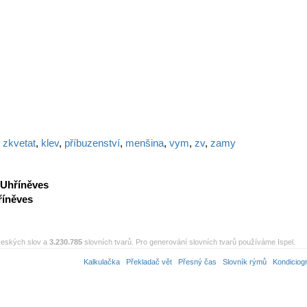
,
zkvetat
,
klev
,
příbuzenství
,
menšina
,
vym
,
zv
,
zamy
Uhříněves
říněves
eských slov a
3.230.785
slovních tvarů. Pro generování slovních tvarů používáme Ispel.
Kalkulačka
Překladač vět
Přesný čas
Slovník rýmů
Kondiciog