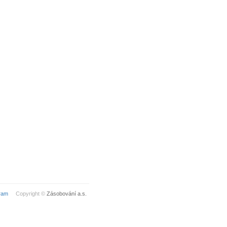
ram
Copyright ©
Zásobování a.s.