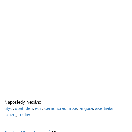
Naposledy hledáno:
utýc
,
spát
,
den
,
ecn
,
černohorec
,
mše
,
angora
,
asertivita
,
ranvej
,
roslovi