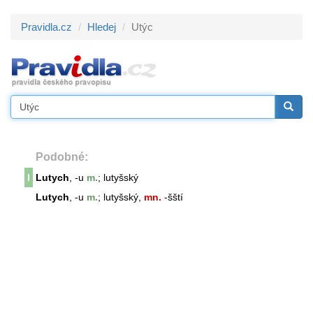
Pravidla.cz
Hledej
Utýc
Podobné:
l
Lutych
, -u
m.
; lutyšský
Lutych
, -u
m.
; lutyšský,
mn.
-šští