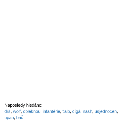
Naposledy hledáno:
dřš
,
wolf
,
obléknou
,
infantérie
,
ťalp
,
cígá
,
nash
,
usjednocen
,
upan
,
baů