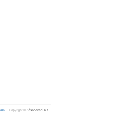
ram
Copyright ©
Zásobování a.s.