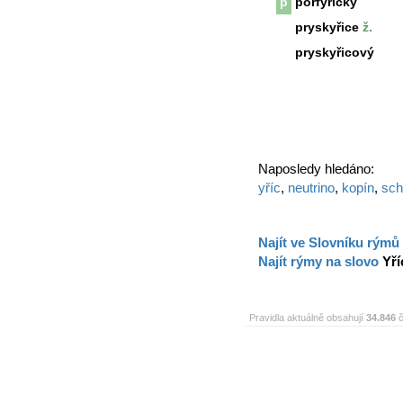
p
porfyrický
pryskyřice
ž.
pryskyřicový
Naposledy hledáno:
yříc
,
neutrino
,
kopín
,
sch
Najít ve Slovníku rýmů
Najít rýmy na slovo
Yří
Pravidla aktuálně obsahují
34.846
č