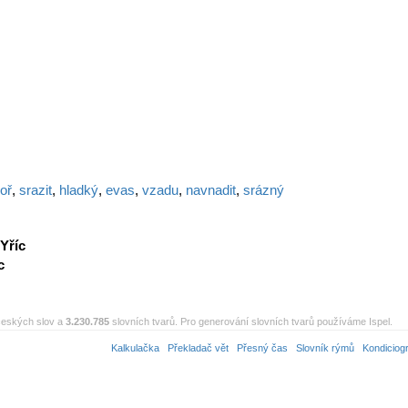
oř
,
srazit
,
hladký
,
evas
,
vzadu
,
navnadit
,
srázný
Yříc
c
eských slov a
3.230.785
slovních tvarů. Pro generování slovních tvarů používáme Ispel.
Kalkulačka
Překladač vět
Přesný čas
Slovník rýmů
Kondiciog