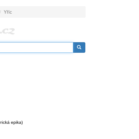
Yříc
yrická epika)