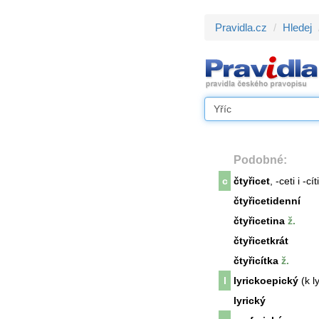
Pravidla.cz
Hledej
Podobné:
c
čtyřicet
, -ceti i -cíti
čtyřicetidenní
čtyřicetina
ž.
čtyřicetkrát
čtyřicítka
ž.
l
lyrickoepický
(k l
lyrický